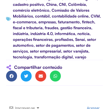
cadastro positivo
,
China
,
CNI
,
Colômbia
,
comércio eletrônico
,
Comissão de Valores
Mobiliários
,
contábil
,
contabilidade online
,
CVM
,
e-commerce
,
empresas
,
faturamento
,
fintech
,
fiscal e tributaria
,
fraudes
,
gestão financeira
,
indústria
,
indústria 4.0
,
informática
,
notícia
,
operações financeiras
,
profissões
,
Senai
,
setor
automotivo
,
setor de pagamentos
,
setor de
serviços
,
setor empresarial
,
setor varejista
,
tecnologia
,
transformação digital
,
varejo
Compartilhar conteúdo
Inscrever-se
Acessar